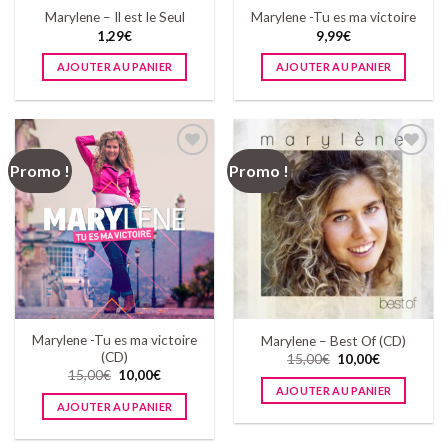
Marylene – Il est le Seul
Marylene -Tu es ma victoire
1,29
€
9,99
€
AJOUTER AU PANIER
AJOUTER AU PANIER
Promo !
Promo !
Ajouter
Ajouter
à la
à la
wishlist
wishlist
Marylene -Tu es ma victoire
Marylene – Best Of (CD)
(CD)
15,00
€
10,00
€
15,00
€
10,00
€
AJOUTER AU PANIER
AJOUTER AU PANIER