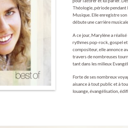
pour l’attirer et lui parler. Dè
Théologie, période pendant l
Musique. Elle enregistre so
débute une carrière musicale
A ce jour, Marylène a réalisé
rythmes pop-rock, gospel et 
compositeur, elle annonce av
travers de nombreuses tourné
tant dans les milieux Evangé
Forte de ses nombreux voyag
aisance à tout public et à to
louange, évangélisation, édif