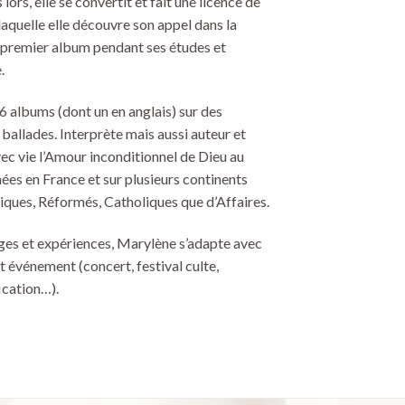
s lors, elle se convertit et fait une licence de
aquelle elle découvre son appel dans la
n premier album pendant ses études et
.
 6 albums (dont un en anglais) sur des
ballades. Interprète mais aussi auteur et
ec vie l’Amour inconditionnel de Dieu au
es en France et sur plusieurs continents
liques, Réformés, Catholiques que d’Affaires.
es et expériences, Marylène s’adapte avec
ut événement (concert, festival culte,
ication…).