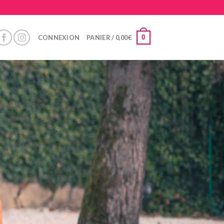
0
CONNEXION
PANIER /
0,00
€