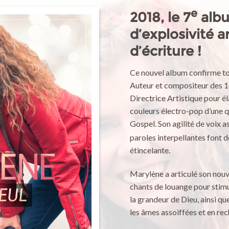
e
2018, le 7
albu
d’explosivité a
d’écriture !
Ce nouvel album confirme to
Auteur et compositeur des 10
Directrice Artistique pour 
couleurs électro-pop d’une q
Gospel. Son agilité de voix a
paroles interpellantes font d
étincelante.
Marylène a articulé son nouv
chants de louange pour stimul
la grandeur de Dieu, ainsi qu
les âmes assoiffées et en re